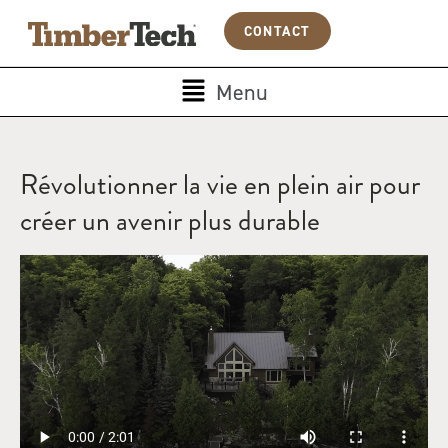
Aller
Panneau de gestion des cookies
CONTACT
au
contenu
Main
Menu
Menu
Révolutionner la vie en plein air pour
créer un avenir plus durable