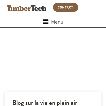
Aller
Panneau de gestion des cookies
CONTACT
au
contenu
Main
Menu
Menu
Blog sur la vie en plein air