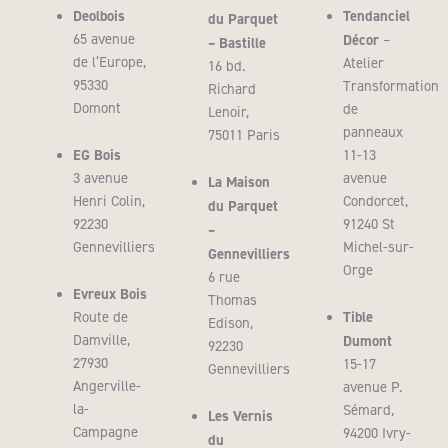
Deolbois
Tendanciel
du Parquet
65 avenue
Décor
–
– Bastille
de l’Europe,
Atelier
16 bd.
95330
Transformation
Richard
Domont
de
Lenoir,
panneaux
75011 Paris
EG Bois
11-13
3 avenue
avenue
La Maison
Henri Colin,
Condorcet,
du Parquet
92230
91240 St
–
Gennevilliers
Michel-sur-
Gennevilliers
Orge
6 rue
Evreux Bois
Thomas
Tible
Route de
Edison,
Damville,
Dumont
92230
27930
15-17
Gennevilliers
Angerville-
avenue P.
la-
Sémard,
Les Vernis
Campagne
94200 Ivry-
du