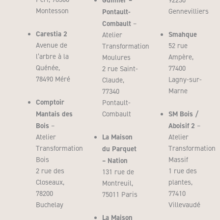
92230
Montesson
Pontault-
Gennevilliers
Combault
–
Carestia 2
Smahque
Atelier
Avenue de
52 rue
Transformation
l’arbre à la
Ampère,
Moulures
Quénée,
77400
2 rue Saint-
78490 Méré
Lagny-sur-
Claude,
Marne
77340
Comptoir
Pontault-
Mantais des
SM Bois /
Combault
Bois
Aboisif 2
–
–
La Maison
Atelier
Atelier
Transformation
du Parquet
Transformation
Bois
Massif
– Nation
2 rue des
1 rue des
131 rue de
Closeaux,
plantes,
Montreuil,
78200
77410
75011 Paris
Buchelay
Villevaudé
La Maison