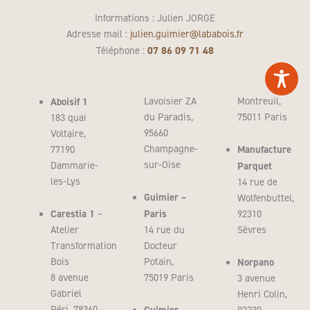
Informations : Julien JORGE
Adresse mail :
julien.guimier@lababois.fr
07 86 09 71 48
Téléphone :
Aboisif 1
Lavoisier ZA
Montreuil,
du Paradis,
75011 Paris
183 quai
95660
Voltaire,
Champagne-
Manufacture
77190
sur-Oise
Dammarie-
Parquet
les-Lys
14 rue de
Guimier –
Wolfenbuttel,
Carestia 1
Paris
–
92310
Atelier
14 rue du
Sèvres
Transformation
Docteur
Bois
Potain,
Norpano
8 avenue
75019 Paris
3 avenue
Gabriel
Henri Colin,
Péri, 78360
Guimier –