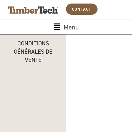
Aller
Panneau de gestion des cookies
CONTACT
au
contenu
Main
Menu
Menu
CONDITIONS
GÉNÉRALES DE
VENTE