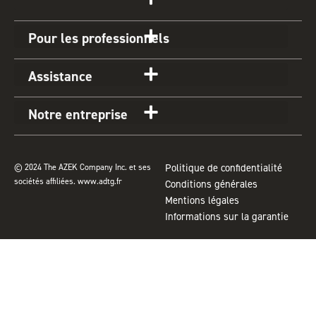
a
b
e
u
z
g
o
r
b
Pour les professionnels
r
o
e
e
a
k
s
Assistance
m
t
Informations sur la garantie | Des garanties inégalées
Comment installer une terrasse et aide à l’installation
Notre entreprise
Pourquoi TimberTech | Meilleur matériau de terrasse en composite
© 2024 The AZEK Company Inc. et ses
Politique de confidentialité
sociétés affiliées.
www.adtg.fr
Conditions générales
Mentions légales
Informations sur la garantie