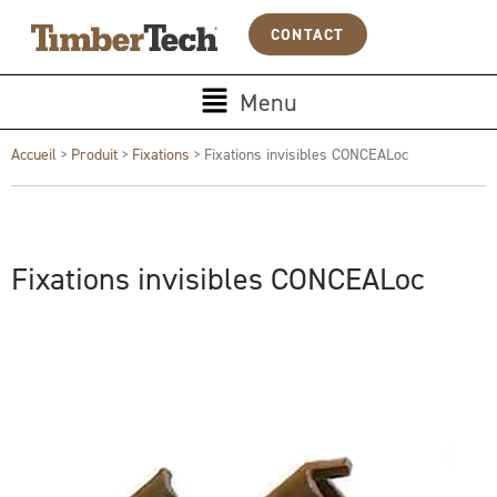
Aller
Panneau de gestion des cookies
CONTACT
au
contenu
Main
Menu
Menu
Accueil
>
Produit
>
Fixations
>
Fixations invisibles CONCEALoc
Fixations invisibles CONCEALoc