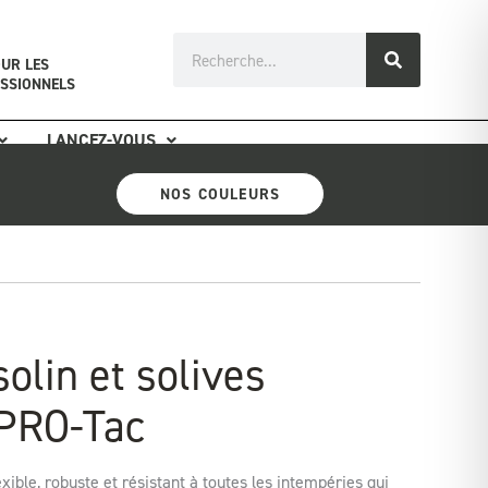
Rechercher
UR LES
SSIONNELS
LANCEZ-VOUS
NOS COULEURS
olin et solives
PRO-Tac
exible, robuste et résistant à toutes les intempéries qui