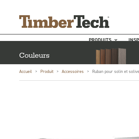
Aller
Panneau de gestion des cookies
au
contenu
PRODUITS
INSP
Couleurs
Accueil
>
Produit
>
Accessoires
>
Ruban pour solin et soli