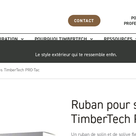
PO
CONTACT
PROFE
IRATION
POURQUOI TIMBERTECH
RESSOURCES
Le style extérieur qui te ressemble enfin.
ves TimberTech PRO-Tac
Ruban pour s
TimberTech 
Un ruban de solin et de solive fl