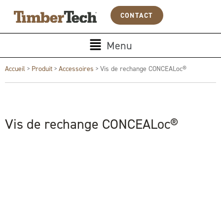
Aller
Panneau de gestion des cookies
CONTACT
au
contenu
Main
Menu
Menu
Accueil
>
Produit
>
Accessoires
>
Vis de rechange CONCEALoc®
Vis de rechange CONCEALoc®