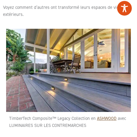
Voyez comment d’autres ont transformé leurs espaces de vie
extérieurs.
TimberTech Composite™ Legacy Collection en
ASHWOOD
avec
LUMINAIRES SUR LES CONTREMARCHES